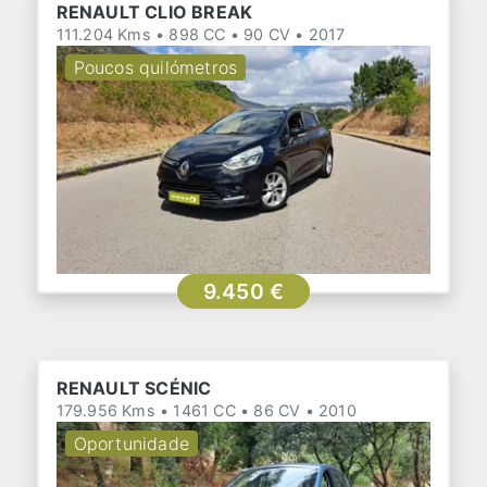
RENAULT CLIO BREAK
111.204 Kms • 898 CC • 90 CV • 2017
Poucos quilómetros
9.450 €
RENAULT SCÉNIC
179.956 Kms • 1461 CC • 86 CV • 2010
Oportunidade