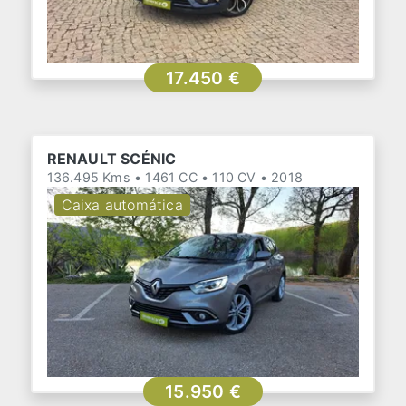
17.450 €
RENAULT SCÉNIC
136.495 Kms • 1461 CC • 110 CV • 2018
Caixa automática
15.950 €