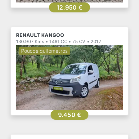
12.950 €
RENAULT KANGOO
130.907 Kms • 1461 CC • 75 CV • 2017
Poucos quilómetros
9.450 €